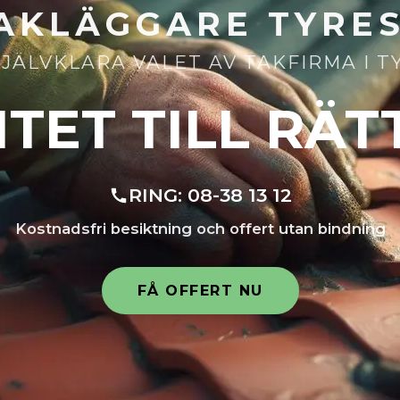
AKLÄGGARE TYRE
SJÄLVKLARA VALET AV TAKFIRMA I T
TET TILL RÄT
RING:
08-38 13 12
Kostnadsfri besiktning och offert utan bindning
FÅ OFFERT NU