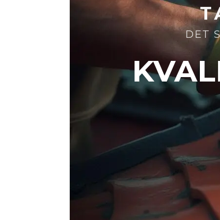
T
DET 
KVALI