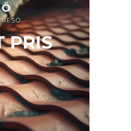
SÖ
YRESÖ
T PRIS